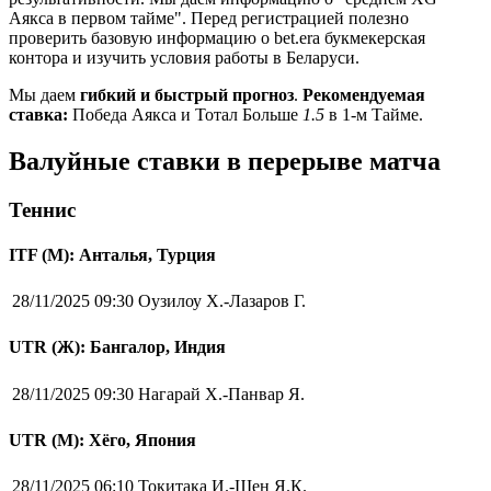
Аякса в первом тайме". Перед регистрацией полезно
проверить базовую информацию о bet.era букмекерская
контора и изучить условия работы в Беларуси.
Мы даем
гибкий и быстрый прогноз
.
Рекомендуемая
ставка:
Победа Аякса и Тотал Больше
1.5
в 1-м Тайме.
Валуйные ставки в перерыве матча
Теннис
ITF (M): Анталья, Турция
28/11/2025 09:30
Оузилоу Х.-Лазаров Г.
UTR (Ж): Бангалор, Индия
28/11/2025 09:30
Нагарай Х.-Панвар Я.
UTR (М): Хёго, Япония
28/11/2025 06:10
Токитака И.-Шен Я.К.