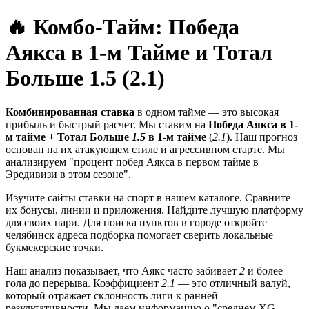
🔥 Комбо-Тайм: Победа
Аякса в 1-м Тайме и Тотал
Больше 1.5 (2.1)
Комбинированная ставка
в одном тайме — это высокая
прибыль и быстрый расчет. Мы ставим на
Победа Аякса в 1-
м тайме + Тотал Больше
1.5
в 1-м тайме
(
2.1
). Наш прогноз
основан на их атакующем стиле и агрессивном старте. Мы
анализируем "процент побед Аякса в первом тайме в
Эредивизи в этом сезоне".
Изучите сайты ставки на спорт в нашем каталоге. Сравните
их бонусы, линии и приложения. Найдите лучшую платформу
для своих пари. Для поиска пунктов в городе откройте
челябинск адреса подборка помогает сверить локальные
букмекерские точки.
Наш анализ показывает, что Аякс часто забивает
2
и более
гола до перерыва. Коэффициент
2.1
— это отличный валуй,
который отражает склонность лиги к ранней
результативности. Мы даем информацию о "среднем XG