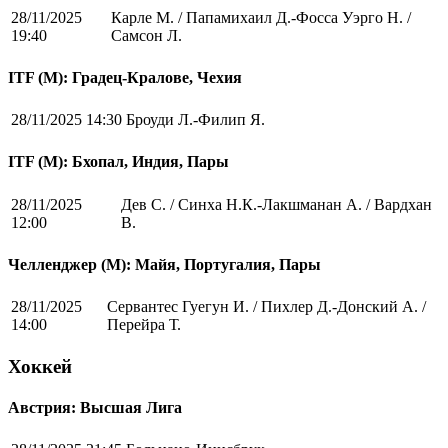
28/11/2025
Карле М. / Папамихаил Д.-Фосса Уэрго Н. /
19:40
Самсон Л.
ITF (M): Градец-Кралове, Чехия
28/11/2025 14:30
Броуди Л.-Филип Я.
ITF (M): Бхопал, Индия, Пары
28/11/2025
Дев С. / Синха Н.К.-Лакшманан А. / Вардхан
12:00
В.
Челленджер (М): Майя, Португалия, Пары
28/11/2025
Сервантес Гуегун И. / Пихлер Д.-Донский А. /
14:00
Перейра Т.
Хоккей
Австрия: Высшая Лига